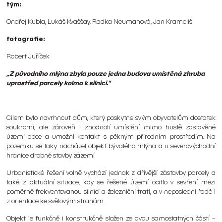
tým:
Ondřej Kubla, Lukáš Kvaššay, Radka Neumanová, Jan Kramoliš
fotografie:
Robert Juříček
„Z původního mlýna zbyla pouze jedna budova umístěná zhruba
uprostřed parcely kolmo k silnici."
Cílem bylo navrhnout dům, který poskytne svým obyvatelům dostatek
soukromí, ale zároveň i zhodnotí umístění mimo hustě zastavěné
území obce a umožní kontakt s pěkným přírodním prostředím. Na
pozemku se taky nacházel objekt bývalého mlýna a u severovýchodní
hranice drobné stavby zázemí.
Urbanistické řešení volně vychází jednak z dřívější zástavby parcely a
také z aktuální situace, kdy se řešené území ocitlo v sevření mezi
poměrně frekventovanou silnicí a železniční tratí, a v neposlední řadě i
z orientace ke světovým stranám.
Objekt je funkčně i konstrukčně složen ze dvou samostatných částí –