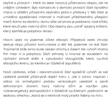
obytné a provozní – které na sebe navazují půdorysnou stopou, ale ne
vnějším vzhledem. Bylo rozhodnuto o demolici provozní části bývalého
mlýna a očištění původního obytného jádra o přístavky. V této části je
umístěna společenská místnost s možností příležitostného přespání
hostů. Kolmo ke starému domu dále od silnice je postaveno nové křídlo,
které slouží jako rodinný dům. Oba objemy jsou „volně“ spojeny krčkem,
který zastřešuje pobytovou terasu.
Hlavní vjezd na pozemek zůstal stávající. Příjezdová cesta zhruba
sleduje stopu původní komunikace a dělí tak pozemek na dvě části.
Trojúhelník blíže silnici bude osázen stromy a časem tak vytvoří vhodný
filtr mezi ní a pobytovou částí zahrady. U hranice se sousedem na
východní straně došlo k vybudování dvougaráže, která využívá
stávajícího terénu, do kterého je i částečně zapuštěná.
Nová výstavba, krček i rekonstruovaná část společně vytváří ve své
výsledné podobě půdorysně objekt tvaru L. Jde o volnou inspiraci i
odkaz na archetypální podobu venkovských usedlostí s jasně
definovaným dvorem. Nový rodinný dům je navržen jako
nízkoenergetický jednopodlažní s částečně využitelným podkrovím se
sedlovou střechou. Jedná se o relativně malý prostor řešený na míru.