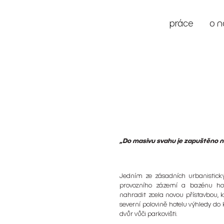
práce
o n
„Do masivu svahu je zapuštěno n
Jedním ze zásadních urbanistický
provozního zázemí a bazénu hot
nahradit zcela novou přístavbou, kt
severní polovině hotelu výhledy do
dvůr vůči parkovišti.