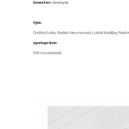
investor:
developer
tým:
Ondřej Kubla, Radka Neumanová, Lukáš Kvaššay, Radi
spolupráce:
PiXl (vizualizace)