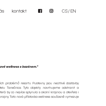
ás
kontakt
CS
EN
ové wellness s bazénem."
ch problémů resortu Pustevny jsou necitlivé dostavby
elu Tanečnica. Tyto objekty navrhujeme odstranit a
erá by co nejvíce splynula s okolní krajinou a otevřela i
 krajiny. Tato nová přístavba wellness současně vymezuje